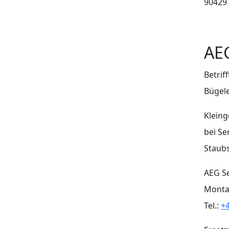
90429
AEG
Betrif
Bügel
Kleing
bei Se
Staubs
AEG Se
Montag
Tel.:
+4