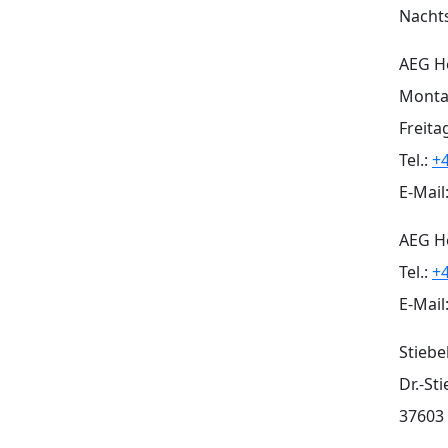
Nachts
AEG H
Montag
Freita
Tel.:
+
E-Mail
AEG He
Tel.:
+
E-Mail
Stiebe
Dr.-St
37603