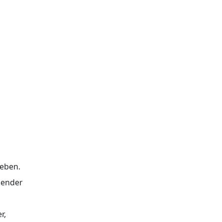
eben.
gender
r,