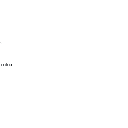
e,
trolux