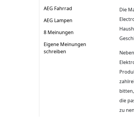
AEG Fahrrad
Die M
Electr
AEG Lampen
Haush
8 Meinungen
Geschi
Eigene Meinungen
schreiben
Neben
Elektr
Produk
zahlr
bitten
die pa
zu ne