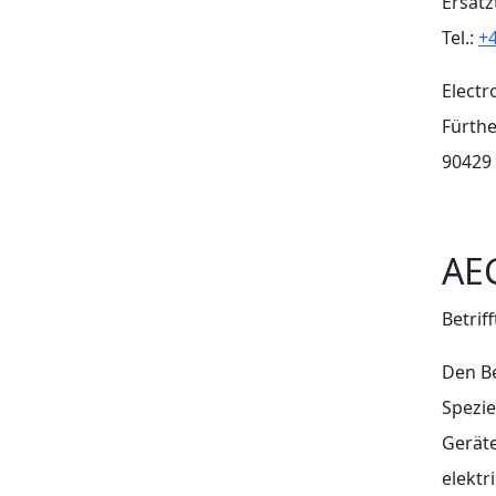
Ersatz
Tel.:
+4
Elect
Fürthe
90429
AE
Betrif
Den B
Spezi
Geräte
elektr