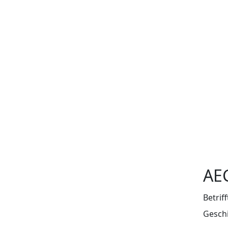
AE
Betrif
Geschi