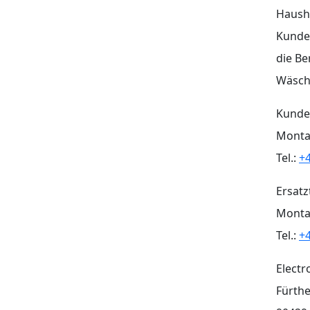
Haush
Kunden
die Be
Wäsch
Kunden
Montag
Tel.:
+4
Ersatz
Montag
Tel.:
+4
Elect
Fürthe