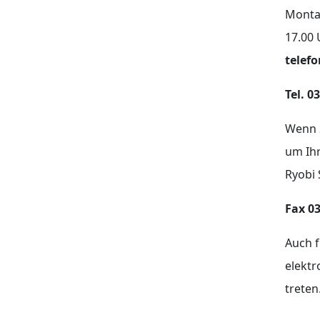
Montag
17.00 
telefo
Tel. 0
Wenn S
um Ihr
Ryobi 
Fax 03
Auch f
elekt
treten