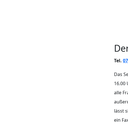
Der
Tel.
07
Das Se
16.00 
alle F
außerd
lässt 
ein F