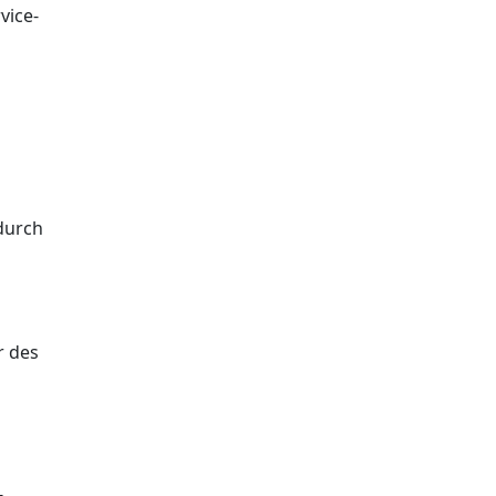
vice-
durch
r des
-