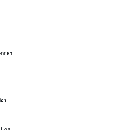
ur
können
ich
s
nd von