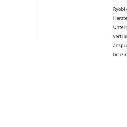
Ryobi 
Herste
Unter
vertri
anspr
benzin