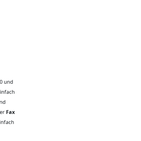
00 und
einfach
und
per
Fax
einfach