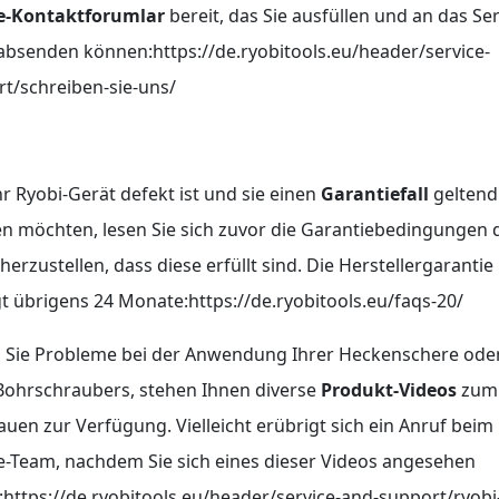
e-Kontaktforumlar
bereit, das Sie ausfüllen und an das Ser
bsenden können:https://de.ryobitools.eu/header/service-
t/schreiben-sie-uns/
Ihr Ryobi-Gerät defekt ist und sie einen
Garantiefall
geltend
 möchten, lesen Sie sich zuvor die Garantiebedingungen 
herzustellen, dass diese erfüllt sind. Die Herstellergarantie
t übrigens 24 Monate:https://de.ryobitools.eu/faqs-20/
 Sie Probleme bei der Anwendung Ihrer Heckenschere ode
Bohrschraubers, stehen Ihnen diverse
Produkt-Videos
zum
uen zur Verfügung. Vielleicht erübrigt sich ein Anruf beim
e-Team, nachdem Sie sich eines dieser Videos angesehen
https://de.ryobitools.eu/header/service-and-support/ryobi