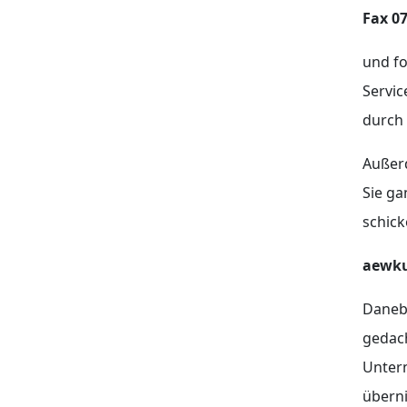
Fax 07
und fo
Servic
durch 
Außer
Sie ga
schick
aewku
Daneb
gedach
Unte
überni