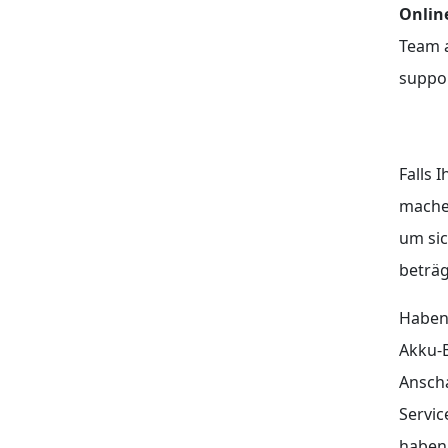
Onlin
Team a
suppor
Falls 
machen
um sic
beträg
Haben
Akku-
Anscha
Servic
haben: