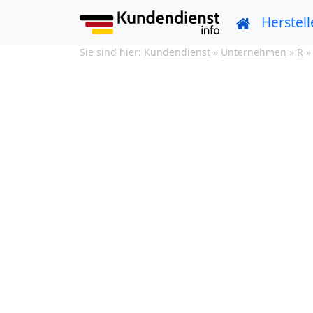
Herstell
Sie sind hier:
Kundendienst
»
Unternehmen
»
R