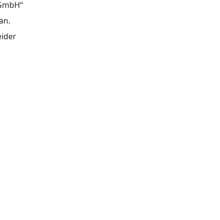
 GmbH“
an.
eider