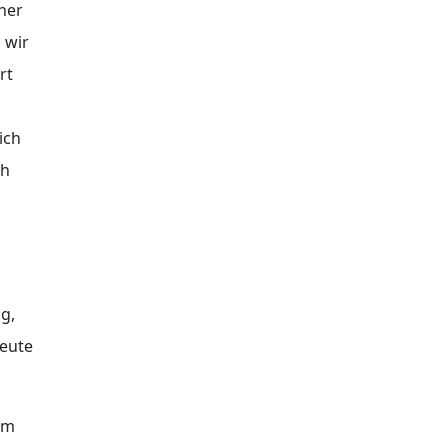
her
 wir
rt
ich
ch
g,
heute
om