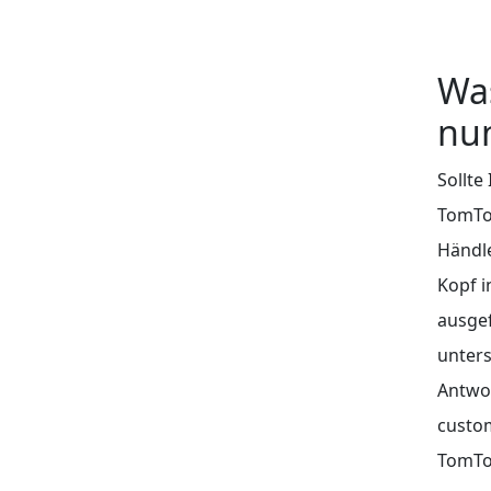
Wa
nun
Sollte
TomTom
Händle
Kopf i
ausgef
unters
Antwor
custo
TomTo