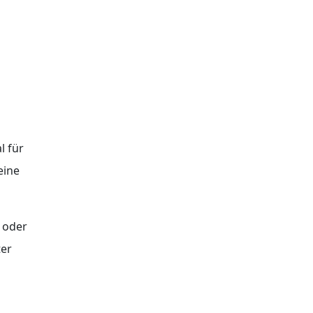
l für
eine
 oder
ter