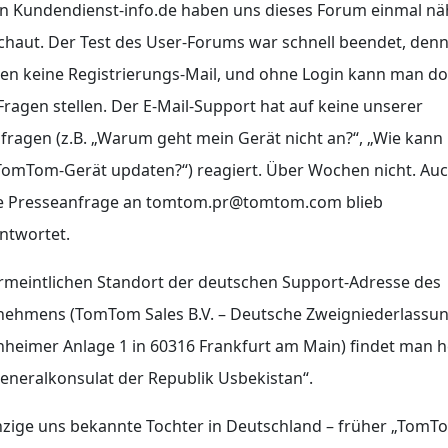
n Kundendienst-info.de haben uns dieses Forum einmal nä
haut. Der Test des User-Forums war schnell beendet, denn
ten keine Registrierungs-Mail, und ohne Login kann man do
Fragen stellen. Der E-Mail-Support hat auf keine unserer
fragen (z.B. „Warum geht mein Gerät nicht an?“, „Wie kann 
TomTom-Gerät updaten?“) reagiert. Über Wochen nicht. Au
e Presseanfrage an tomtom.pr@tomtom.com blieb
ntwortet.
meintlichen Standort der deutschen Support-Adresse des
nehmens (TomTom Sales B.V. – Deutsche Zweigniederlassun
heimer Anlage 1 in 60316 Frankfurt am Main) findet man 
eneralkonsulat der Republik Usbekistan“.
nzige uns bekannte Tochter in Deutschland – früher „TomT