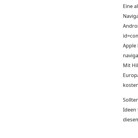
Eine a
Naviga
Androi
id=co
Apple 
navig
Mit Hi
Europa
kosten
Sollte
Ideen 
diesem