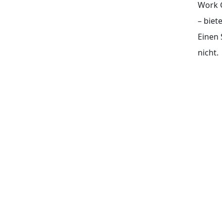
Work 
– biet
Einen 
nicht.