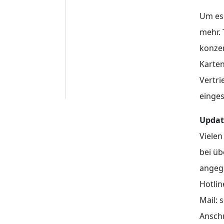
Um es 
mehr.
konzen
Karte
Vertri
eingest
Updat
Vielen
bei üb
angeg
Hotlin
Mail: 
Anschr