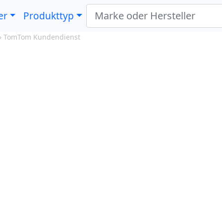
er
Produkttyp
»
TomTom Kundendienst