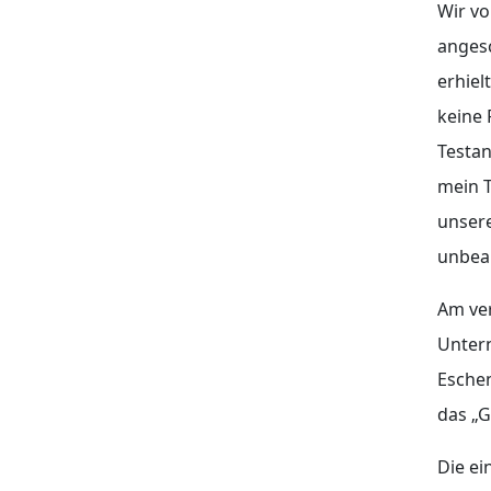
Wir vo
angesc
erhiel
keine 
Testan
mein 
unser
unbea
Am ver
Unter
Eschen
das „G
Die ei