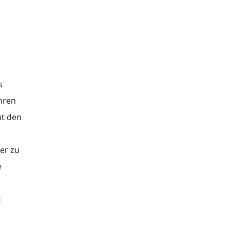
s
hren
ht den
er zu
e
t