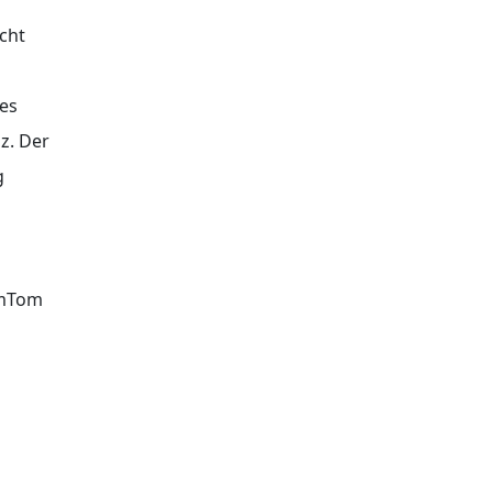
cht
nes
z. Der
g
omTom