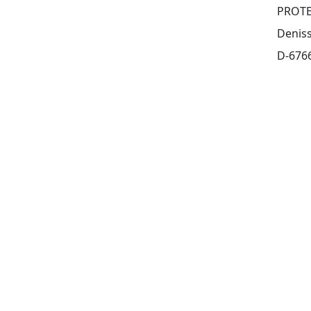
PROTE
Denisst
D-6766