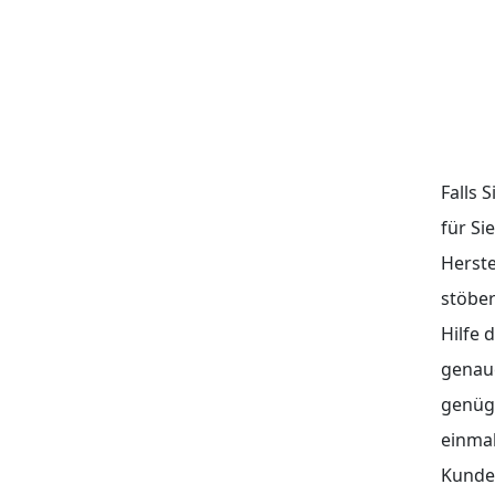
Falls 
für Si
Herste
stöber
Hilfe 
genaue
genügt
einma
Kunde