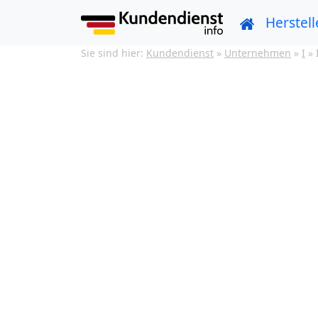
Herstell
Sie sind hier:
Kundendienst
»
Unternehmen
»
I
»