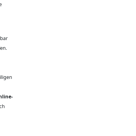
e
hbar
en.
iligen
line-
ich