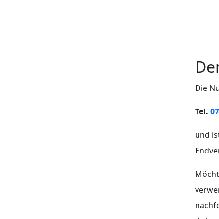
De
Die N
Tel.
07
und is
Endver
Möchte
verwen
nachf