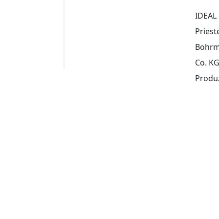
IDEAL 
Priest
Bohrma
Co. KG
Produz