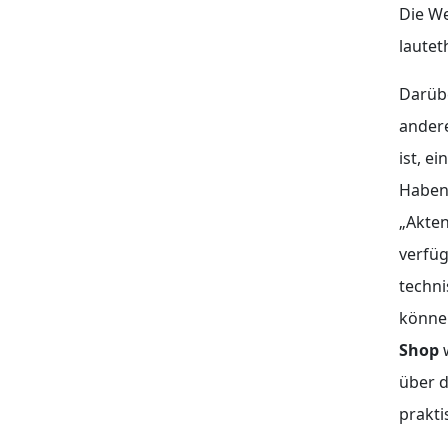
Die W
lautet
Darübe
andere
ist, 
Haben 
„Akten
verfüg
techni
könne
Shop
über d
prakti