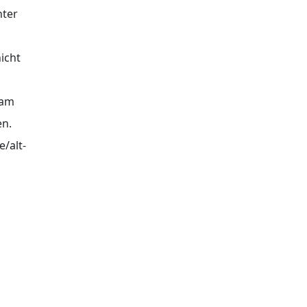
hter
nicht
 am
en.
/alt-