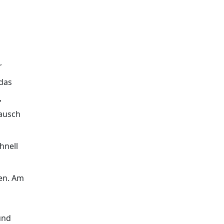
r
 das
,
tausch
hnell
ten. Am
und