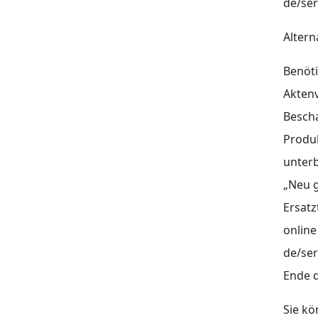
de/ser
Altern
Benöti
Aktenv
Bescha
Produk
unterb
„Neu g
Ersatz
online
de/ser
Ende d
Sie kö