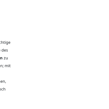
chtige
e des
en
zu
n; mit
hen,
noch