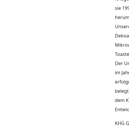
sie 19
herum 
Unser
Dekoar
Mikro
Toaste
Der Um
im Jah
erfol
belegt
dem KH
Entwi
KHG G