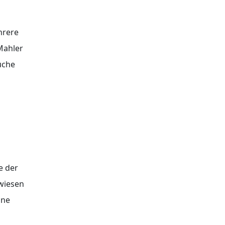
hrere
Mahler
uche
e der
wiesen
ine