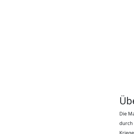
Üb
Die Ma
durch 
Kriege