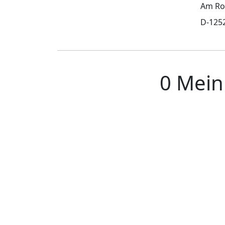
Am Ro
D-125
0 Mei