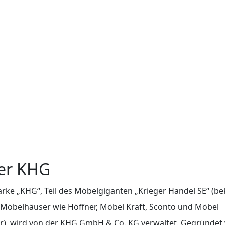
er KHG
rke „KHG“, Teil des Möbelgiganten „Krieger Handel SE“ (b
Möbelhäuser wie Höffner, Möbel Kraft, Sconto und Möbel
r), wird von der KHG GmbH & Co. KG verwaltet. Gegründet