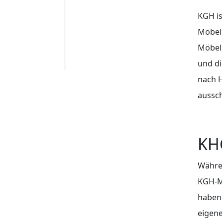
KGH is
Möbel
Möbelh
und di
nach H
aussch
KH
Währen
KGH-Mi
haben,
eigene