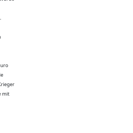
.
m
Euro
ie
rieger
e mit