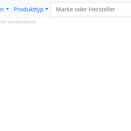
er
Produkttyp
KGH Kundendienst